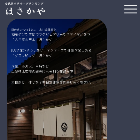
開放感につつまれる、非日常体験を。
和モダンな空間でラグジュアリーなステイがかなう
「古民家ホテル ほさかや」
BBQや屋外サウナなど、アクティブな体験が楽しめる
「グランピング ほさかや」
清里、小淵沢、甲府など
山梨県北西部の観光にも便利な韮崎市で
大自然と一体となる非日常体験をお楽しみください。